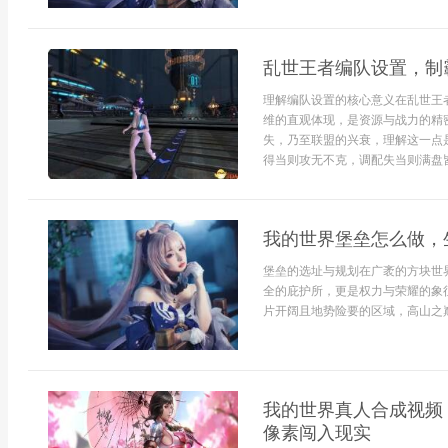
乱世王者编队设置，制
理解编队设置的核心意义在乱世王
维的直观体现，是资源与战力的精
失，乃至联盟的兴衰，理解这一点
得当则攻无不克，调配失当则满盘皆
我的世界堡垒怎么做，
堡垒的选址与规划在广袤的方块世
全的庇护所，更是权力与荣耀的象
片开阔且地势险要的区域，高山之巅
我的世界真人合成视频
像素闯入现实