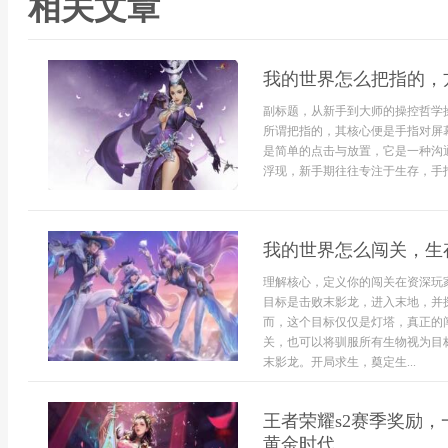
相关文章
我的世界怎么把指的，
副标题，从新手到大师的操控哲学
所谓把指的，其核心便是手指对屏
是简单的点击与放置，它是一种沟
浮现，新手期往往专注于生存，手指
我的世界怎么闯关，生
理解核心，定义你的闯关在资深玩
目标是击败末影龙，进入末地，并
而，这个目标仅仅是灯塔，真正的
关，也可以将驯服所有生物视为目
末影龙。开局求生，奠定生...
王者荣耀s2赛季奖励
黄金时代