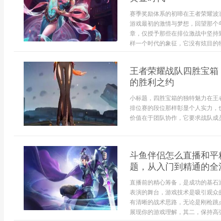
赛季奖励体系的初啼在王者荣耀波
游戏最初的激情与梦想，回望那个
章，仅授予那些在排位激战中坚持
样一个时代的象征，它没有炫目的特效
王者荣耀战队四胜宝箱
的胜利之约
小标题，四胜宝箱的独特魅力在王
排位赛的段位那样彰显个人实力，
价值在于团队协作，它要求战队成员
斗鱼伴侣怎么直播和平
题，从入门到精通的全
直播前的精心筹备，是成功的基石
表演的舞台，游戏技术是吸引观众
有清晰的战术思路，无论是刚枪跳
展现你的游戏理解，其二，保持高强.