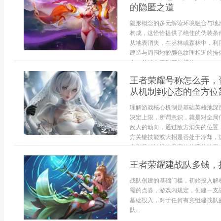
的隐匿之道
隐形概念的多元解读环境融合与地
构成，这恰恰提供了绝佳的伪装条
从地表消失，在丛林或森林中，利
建造与周围地貌颜色纹理相近的掩
合，关键在于观察与模仿，...
王者荣耀号称怎么弄，
从机制到心态的全方位
理解游戏核心机制是基础英雄池深
决定上限，所谓意识，就是对全局
敌人的动向，通过敌方消失的位置
方关键技能或大招是否处于冷却，
实则是对战场信息高效处理的结果，不
王者荣耀建战队多钱，
战队创建的基础门槛，初始投入解
需的点券，游戏内规定，创建一支
基础投入，对于任何有意组建战队
队...