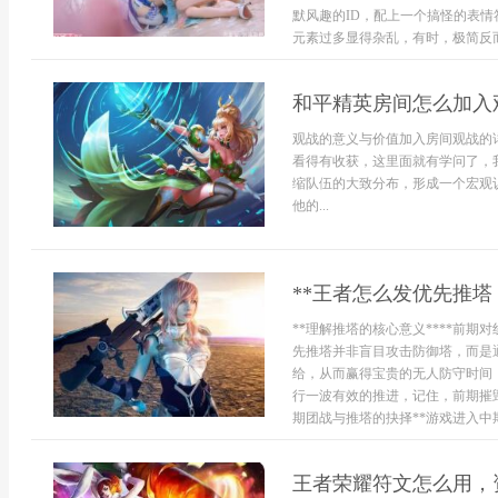
默风趣的ID，配上一个搞怪的表
元素过多显得杂乱，有时，极简反而是
和平精英房间怎么加入
观战的意义与价值加入房间观战的
看得有收获，这里面就有学问了，
缩队伍的大致分布，形成一个宏观
他的...
**王者怎么发优先推塔
**理解推塔的核心意义****前
先推塔并非盲目攻击防御塔，而是
给，从而赢得宝贵的无人防守时间
行一波有效的推进，记住，前期摧
期团战与推塔的抉择**游戏进入中期
王者荣耀符文怎么用，