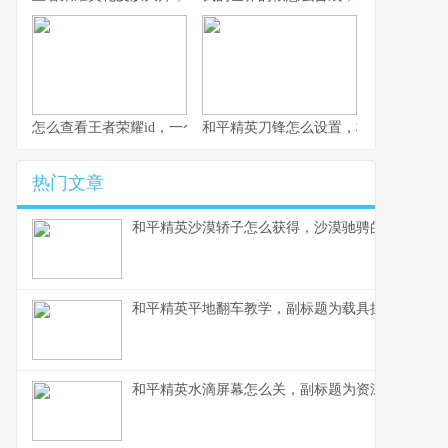
怎么查看王者荣耀id，一个资深玩家的全面指南，副标题，从基础
和平精英刀锋怎么设置，极致近战的艺
热门文章
和平精英沙漠轿子怎么获得，沙漠驰骋的独特载具
和平精英平地翻车教学，副标题为载具操控进阶与
和平精英水滴屏幕怎么关，副标题为资深玩家视角