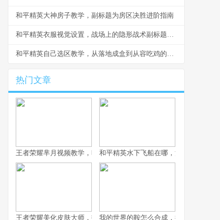
和平精英大神房子教学，副标题为房区决胜进阶指南
和平精英衣服视觉设置，战场上的隐形战术副标题，色彩与轮廓的博弈艺术
和平精英自己选区教学，从落地成盒到从容吃鸡的必经之路
热门文章
王者荣耀芈月视频教学，暗影君主的永恒艺术，副标题，掌握不死
和平精英水下飞船在哪，深海遗迹的秘
王者荣耀美化皮肤大师，指尖重塑华彩的英雄幻梦，副标题为虚拟
我的世界的鞍怎么合成，探寻无法制作