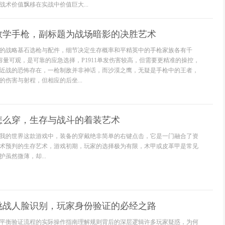
术价值飘移在实战中价值巨大...
教学手枪，副标题为战场暗影的决胜艺术
的战略基石选枪与配件，细节决定生存概率和平精英中的手枪家族各有千
弹容量可观，是可靠的应急选择，P1911单发伤害较高，但需要更精准的操控，
近战的恐怖存在，一枪制敌并非神话，而沙漠之鹰，无疑是手枪中的王者，
伤害与射程，但相应的后坐...
怎么穿，生存与战斗的着装艺术
我的世界这款游戏中，装备的穿戴绝非简单的右键点击，它是一门融合了资
术预判的生存艺术，游戏初期，玩家的选择极为有限，木甲或皮革甲是常见
虽然微薄，却...
挑战人脸识别，玩家身份验证的必经之路
平衡验证流程的实际操作指南理解规则背后的深层逻辑许多玩家疑惑，为何