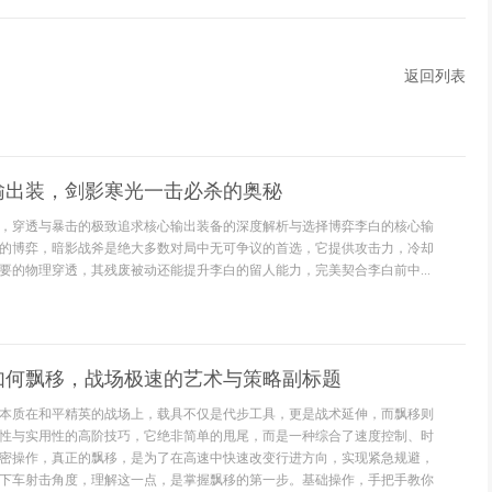
返回列表
输出装，剑影寒光一击必杀的奥秘
，穿透与暴击的极致追求核心输出装备的深度解析与选择博弈李白的核心输
的博弈，暗影战斧是绝大多数对局中无可争议的首选，它提供攻击力，冷却
要的物理穿透，其残废被动还能提升李白的留人能力，完美契合李白前中...
如何飘移，战场极速的艺术与策略副标题
本质在和平精英的战场上，载具不仅是代步工具，更是战术延伸，而飘移则
性与实用性的高阶技巧，它绝非简单的甩尾，而是一种综合了速度控制、时
密操作，真正的飘移，是为了在高速中快速改变行进方向，实现紧急规避，
下车射击角度，理解这一点，是掌握飘移的第一步。基础操作，手把手教你