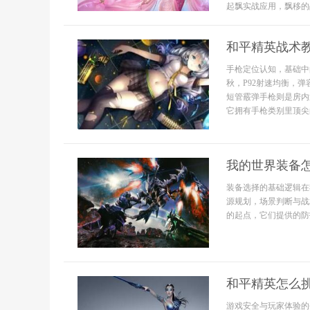
起飘实战应用，飘移的战
和平精英战术
手枪定位认知，基础中
秋，P92射速均衡，
短管霰弹手枪则是房内
它拥有手枪类别里顶尖的
我的世界装备
装备选择的基础逻辑在
源规划，场景判断与战
的起点，它们提供的防护
和平精英怎么
游戏安全与玩家体验的