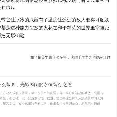
距离线索将地图信息视觉参照枪械反馈与听觉线索融为
大师境界
纽带它让冰冷的武器有了温度让遥远的敌人变得可触及
掷都是这种能力绽放的火花在和平精英的世界里掌握距
那把无形钥匙
和平精英里藏什么装备，决胜千里之外的隐秘王牌
怎么截图，光影瞬间的永恒留存之道
在方块构成的世界里，每一次日出与黄昏，每一座心血筑成的城堡，或是与
奇景，都是独一无二的游戏记忆，截图，便是将这些瞬间从流动的时间长河
，使其永恒，它不仅是简单的记录，更是创作分享的基石，成就展示的窗