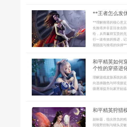
**王者怎么发
**理解推塔的核心意义
先推塔并非盲目攻击防
给，从而赢得宝贵的无
行一波有效的推进，记
期团战与推塔的抉择**
和平精英如何
个性的穿搭进
理解游戏皮肤系统的基
向选择颜色与环境接近
级逐渐提升玩家开始追
和平精英狩猎
副标题，指尖胜负的精
同视野控制与镜头灵敏