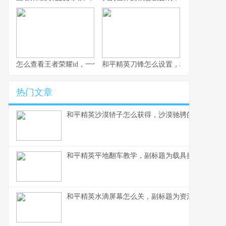
怎么查看王者荣耀id，一个资深玩家的全面指南，副标题，从基础
和平精英刀锋怎么设置，极致近战的艺
热门文章
和平精英沙漠轿子怎么获得，沙漠驰骋的独特载具
和平精英平地翻车教学，副标题为载具操控进阶与
和平精英水滴屏幕怎么关，副标题为资深玩家视角