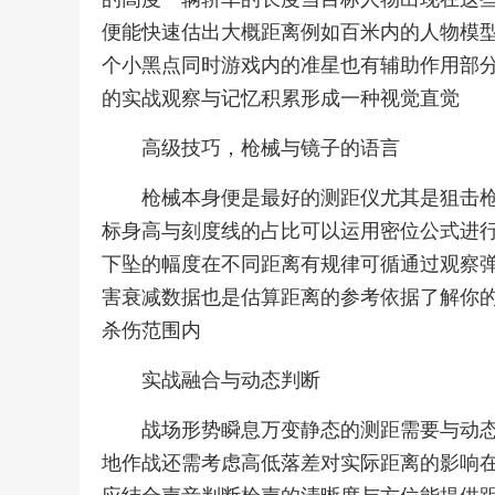
便能快速估出大概距离例如百米内的人物模
个小黑点同时游戏内的准星也有辅助作用部
的实战观察与记忆积累形成一种视觉直觉
高级技巧，枪械与镜子的语言
枪械本身便是最好的测距仪尤其是狙击
标身高与刻度线的占比可以运用密位公式进
下坠的幅度在不同距离有规律可循通过观察
害衰减数据也是估算距离的参考依据了解你
杀伤范围内
实战融合与动态判断
战场形势瞬息万变静态的测距需要与动
地作战还需考虑高低落差对实际距离的影响