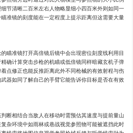
型细节清晰二百米左右人物略显细小四百米外则如同一
分瞄准镜的刻度能在一定程度上提示距离但这需要大量
枪的瞄准镜打开高倍镜后镜中会出现密位刻度线利用目
行精确计算突击步枪的机瞄或低倍镜同样暗藏玄机子弹
弹着点修正也能反推距离此外不同枪械的有效射程与伤
的武器如同了解自己的手臂它能告诉你目标是否在有效
态判断相结合当敌人在移动时需预估其速度与提前量山
在复杂环境中如雨林或巷战视觉参照物可能被遮挡此时