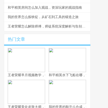
和平精英房间怎么加入观战，资深玩家的观战指南
我的世界怎么炼铁锭，从矿石到工具的锻造之旅
王者荣耀怎么解除师傅，师徒系统深度解析与告别指南
热门文章
王者荣耀芈月视频教学，暗影君主的永恒艺术，副标题，掌握不死
和平精英水下飞船在哪，深海遗迹的秘
王者荣耀美化皮肤大师，指尖重塑华彩的英雄幻梦，副标题为虚拟
我的世界的鞍怎么合成，探寻无法制作