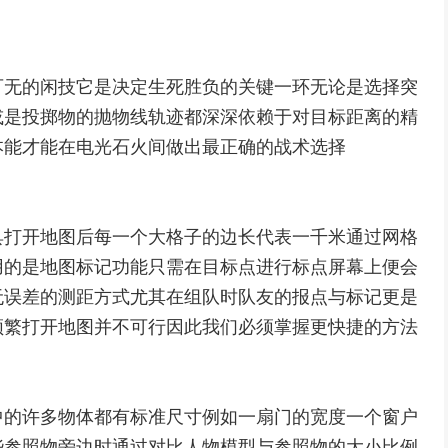
可无的闲技它是决定生死胜负的关键一环无论是选择突
或是投掷物的抛物线轨迹都深深依赖于对目标距离的精
本能才能在电光石火间做出最正确的战术选择
具打开地图后每一个大格子的边长代表一千米通过网格
用的是地图标记功能只需在目标点进行标点屏幕上便会
无误差的测距方式尤其在组队时队友的报点与标记更是
频繁打开地图并不可行因此我们必须掌握更快捷的方法
中的许多物体都有标准尺寸例如一扇门的宽度一个窗户
些参照物旁边时通过对比人物模型与参照物的大小比例