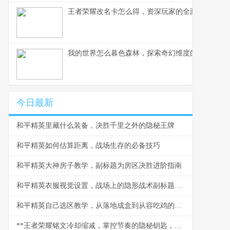
王者荣耀改名卡怎么得，资深玩家的全面获取指南
我的世界怎么暮色森林，探索奇幻维度的冒险指南
今日最新
和平精英里藏什么装备，决胜千里之外的隐秘王牌
和平精英如何估算距离，战场生存的必备技巧
和平精英大神房子教学，副标题为房区决胜进阶指南
和平精英衣服视觉设置，战场上的隐形战术副标题，色彩与轮廓的博弈艺术
和平精英自己选区教学，从落地成盒到从容吃鸡的必经之路
**王者荣耀铭文冷却缩减，掌控节奏的隐秘钥匙，副标题，时间法则下的终极博弈**