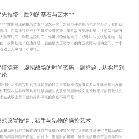
优先推塔，胜利的基石与艺术**
****前期对线的推塔节奏**游戏开局，对线期便是推塔艺术的起点，此时优
御塔，而是通过精准补刀建立经济优势，消耗敌方英雄血量，迫使其回城补
人防守时间，利用这段时间，你可以稳健地点塔，或呼叫队友快速集结，进
住，前期摧毁一座边路塔，就能极大压缩敌方的野区视野与活动空间。**中
游戏进入中期，小规模...
穿搭漂亮，虚拟战场的时尚密码，副标题，从实用到
化论
础逻辑从实战实用到视觉优先的转变早期玩家选择服装多从实战角度出发偏
如荒漠灰丛林绿等具有隐蔽功能的皮肤但随着游戏文化发展穿搭的视觉优先
求在战场上留下独特身影漂亮的穿搭不再只是...
模式设置按键，猎手与猎物的操控艺术
密布局理解狩猎模式的独特节奏核心按键的自定义策略技能按键与移动的协
度的精调狩猎不仅是手的对决，更是眼的博弈，镜头灵敏度设置需要单独为