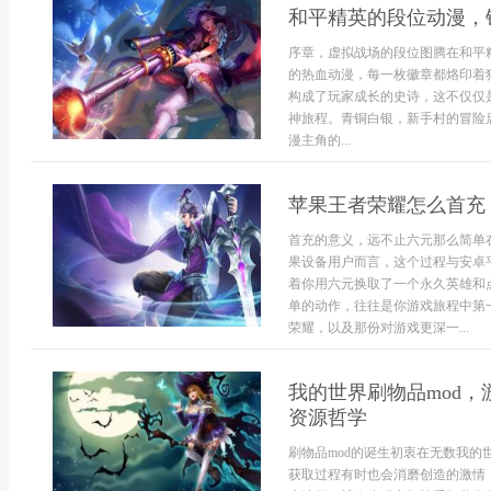
和平精英的段位动漫，
序章，虚拟战场的段位图腾在和平
的热血动漫，每一枚徽章都烙印着
构成了玩家成长的史诗，这不仅仅
神旅程。青铜白银，新手村的冒险
漫主角的...
苹果王者荣耀怎么首充
首充的意义，远不止六元那么简单
果设备用户而言，这个过程与安卓
着你用六元换取了一个永久英雄和
单的动作，往往是你游戏旅程中第
荣耀，以及那份对游戏更深一...
我的世界刷物品mod
资源哲学
刷物品mod的诞生初衷在无数我
获取过程有时也会消磨创造的激情