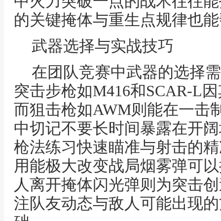
中火力突破一点的战术往往能
的关键掩体与重生点规律也能
武器选择与实战技巧
在团队竞赛中武器的选择需
突击步枪如M416和SCAR-
而狙击枪如AWM则能在一击
中切记不要长时间暴露在开阔
枪法练习快速瞄准与射击的精
用能极大改变战局烟雾弹可以
人离开掩体闪光弹则为突击创
注队友动态与敌人可能出现的