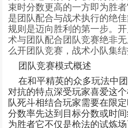
束时分数更高的一方即为胜者
是团队配合与战术执行的绝佳
规则是迈向胜利的第一步。开
术与团队配合团队竞赛绝非无
么开团队竞赛，战术小队集结
团队竞赛模式概述
在和平精英的众多玩法中团
对抗的特点深受玩家喜爱这个
队死斗相结合玩家需要在限定
分数率先达到目标分数或时间
为胜者它不仅是枪法的试炼场