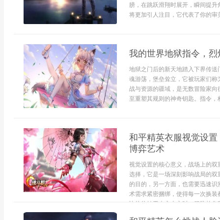
膀，在跳跃滑翔时展开，瞬间提升
将更加引人注目，它代表了你的审美
我的世界地狱指令，烈
地狱之门后的新天地踏入下界传送
魂游荡，堡垒耸立，它被玩家们称
战与资源的疆域，是无数冒险家向
至重塑其规则的神奇钥匙。指令，构
和平精英衣服视觉设置
博弈艺术
视觉设置的核心意义，战场上的双
选择，它是一场深刻影响战局的双
的目的，另一方面，也需要迅速识
术需求紧密捆绑，使得每一次换装
决往往始于未交火之时，服装的色彩选