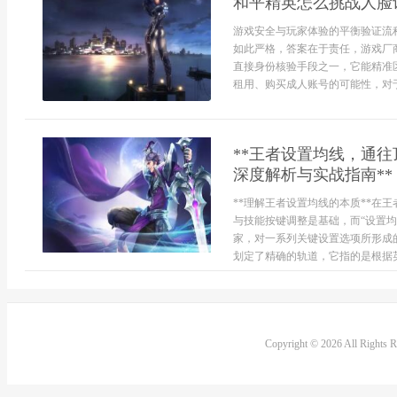
和平精英怎么挑战人脸
游戏安全与玩家体验的平衡验证流
如此严格，答案在于责任，游戏厂
直接身份核验手段之一，它能精准
租用、购买成人账号的可能性，对于
**王者设置均线，通
深度解析与实战指南**
**理解王者设置均线的本质**在
与技能按键调整是基础，而“设置
家，对一系列关键设置选项所形成
划定了精确的轨道，它指的是根据英
Copyright © 2026 All Rights