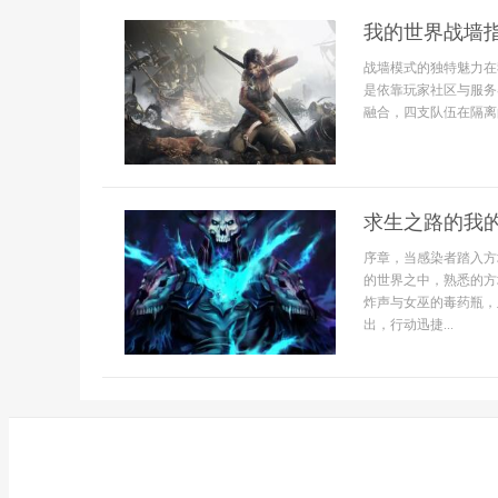
我的世界战墙
战墙模式的独特魅力在
是依靠玩家社区与服务
融合，四支队伍在隔离
求生之路的我
序章，当感染者踏入方
的世界之中，熟悉的方
炸声与女巫的毒药瓶，
出，行动迅捷...