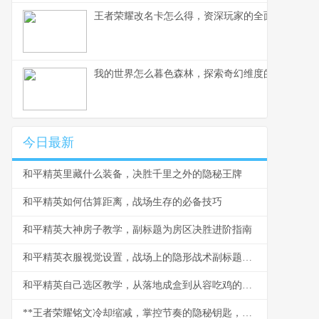
王者荣耀改名卡怎么得，资深玩家的全面获取指南
我的世界怎么暮色森林，探索奇幻维度的冒险指南
今日最新
和平精英里藏什么装备，决胜千里之外的隐秘王牌
和平精英如何估算距离，战场生存的必备技巧
和平精英大神房子教学，副标题为房区决胜进阶指南
和平精英衣服视觉设置，战场上的隐形战术副标题，色彩与轮廓的博弈艺术
和平精英自己选区教学，从落地成盒到从容吃鸡的必经之路
**王者荣耀铭文冷却缩减，掌控节奏的隐秘钥匙，副标题，时间法则下的终极博弈**