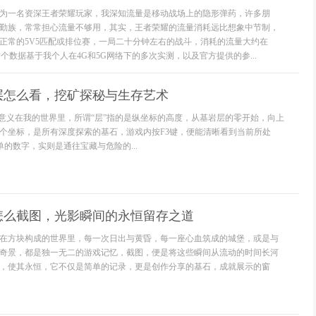
为一名资深王者荣耀玩家，我深知流量是移动战场上的隐形弹药，许多朋
勤族，常常担心流量不够用，其实，王者荣耀的流量消耗远比想象中节制，
正常的5V5匹配或排位赛，一局二十分钟左右的战斗，消耗的流量大约在
，这个数据基于我个人在4G和5G网络下的多次实测，以及官方提供的参...
层怎么看，挖矿探秘与生存艺术
的意义在我的世界里，所谓“层”指的是纵坐标的高度，从基岩层的零开始，向上
个坐标，是所有深度探索的基石，游戏内按F3键，便能清晰看到当前所处
单的数字，实则是通往宝藏与危险的...
怎么截图，光影瞬间的永恒留存之道
在方块构成的世界里，每一次日出与黄昏，每一座心血筑成的城堡，或是与
奇景，都是独一无二的游戏记忆，截图，便是将这些瞬间从流动的时间长河
，使其永恒，它不仅是简单的记录，更是创作分享的基石，成就展示的窗