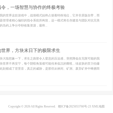
指令，一场智慧与协作的终极考验
我的世界这款游戏中，战墙模式始终占据着特殊地位，它并非原版自带，而
器管理者精心编织的指令系统所构筑，这一模式将生存建造与团队对抗完美
的岛屿上争分夺秒收集资源，最终...
的世界，方块末日下的极限求生
块大陆想象一下，求生之路那令人窒息的压迫感，突然降临在无限可能的我
块世界不再安宁，每个阴暗角落都可能传来低沉的嘶吼，绿皮肤的苦力怕爆
此刻都成了背景音，真正的威胁，是那些从林间、矿洞、废弃矿井中蜂拥而
Copyright © 2026 All Rights Reserved.
赣ICP备2025053760号-23
XML地图