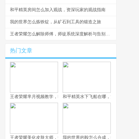
和平精英房间怎么加入观战，资深玩家的观战指南
我的世界怎么炼铁锭，从矿石到工具的锻造之旅
王者荣耀怎么解除师傅，师徒系统深度解析与告别指南
热门文章
王者荣耀芈月视频教学，暗影君主的永恒艺术，副标题，掌握不死
和平精英水下飞船在哪，深海遗迹的秘
王者荣耀美化皮肤大师，指尖重塑华彩的英雄幻梦，副标题为虚拟
我的世界的鞍怎么合成，探寻无法制作