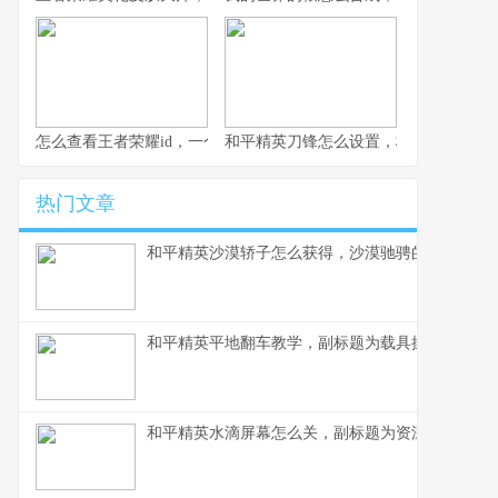
怎么查看王者荣耀id，一个资深玩家的全面指南，副标题，从基础
和平精英刀锋怎么设置，极致近战的艺
热门文章
和平精英沙漠轿子怎么获得，沙漠驰骋的独特载具
和平精英平地翻车教学，副标题为载具操控进阶与
和平精英水滴屏幕怎么关，副标题为资深玩家视角