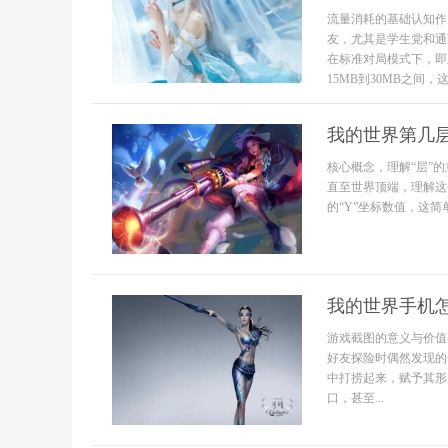
流量消耗的基础认知作
友，尤其是学生党和通
在标准对局模式下，即
15MB到30MB之间
我的世界第几
核心概念，理解“层”
直至世界顶端，理解这
的“Y”坐标数值，这简
我的世界手机
游戏截图的意义与价值
好友探险时偶然发现的
中打捞起来，赋予其形
口，甚至...