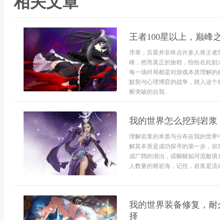
相关文章
王者100星以上，巅峰
序章，百星并非终点许多人将王者
峰，然而真正的旅程，恰恰在此刻
每一场对局都是对游戏本质理解的
默契与心理博弈的战争，踏入这个
断突破的自我...
我的世界怎么挖到岩浆
理解岩浆的本质与分布在我的世界
解其本质是成功探寻的第一步，岩
成广阔的湖泊，或蜿蜒如河流般填
人数量的熔岩海，记住，岩浆是流动的
我的世界装备修复，耐
择