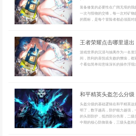
装备修复的必要性在广阔无垠的我
一次与怪物的交锋，每一次对矿物
的图标，是每个冒险者都必须面对的
王者荣耀点击哪里退出
游戏世界的沉浸与抽离作为一名资
间，胜利的喜悦或失败的懊恼，都
个看似简单却意味深长的操作浮现出
和平精英头盔怎么分级
头盔分级的基础逻辑在和平精英这
明了，数字越高，防护能力越强，
的头部防护，抵挡部分伤害，二级
中期的核心防御装备，三级头盔则是