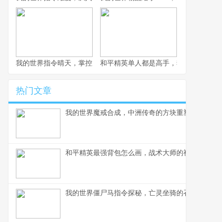
我的世界指令晴天，掌控虚拟天象的奥秘
和平精英单人都是高手，独狼起舞的生
热门文章
我的世界魔戒合成，中洲传奇的方块重塑
和平精英最强背包怎么画，战术大师的视觉作战指
我的世界僵尸马指令探秘，亡灵坐骑的召唤艺术