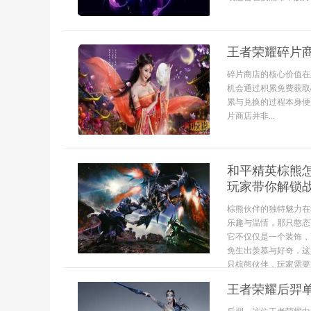
王者荣耀碎片
碎片商店的核心价值在
机会通过积累免费获取
累与兑换的过程本身便
片商店并非...
和平精英棕熊
玩家带你解锁
棕熊伙伴的独特魅力在
乐趣与温情，那只憨态
它不仅仅是一个装饰，
免生出羡慕与好奇，这
只棕熊伙伴，玩家需要密.
王者荣耀后羿