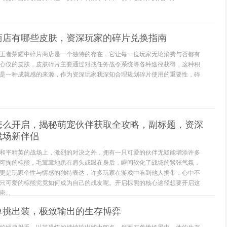
商店有哪些皮肤，资深玩家的碎片兑换指南
王者荣耀中碎片商店是一个独特的存在，它让每一位玩家无论消费与否都有
心仪的皮肤，皮肤碎片主要通过对战任务战令系统等各种途径获得，这种积
是一种成就感的来源，作为资深玩家我深知合理规划碎片使用的重要性，碎
怎么开启，揭秘萌宠伙伴获取全攻略，副标题，资深
战场新伴侣
和平精英的战场上，激烈的对决之外，拥有一只可爱的伙伴无疑能增添许多
可掬的棕熊，毛茸茸地趴在肩头或跟在身后，瞬间软化了战场的紧张气氛，
更是玩家个性与情感的独特表达，许多玩家在游戏中看到他人携带，心中不
只可爱的棕熊究竟如何成为自己的战友呢。开启棕熊的核心途径想要开启这
..
单挑出装，极致输出的生存博弈