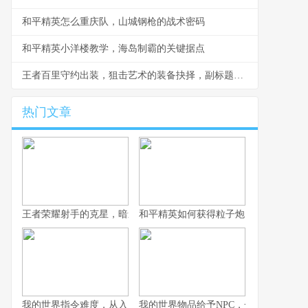
和平精英怎么重庆队，山城钢枪的战术密码
和平精英小洋楼教学，海岛制霸的关键据点
王者百里守约出装，狙击艺术的装备抉择，副标题，穿透与暴击的致命交响
热门文章
王者荣耀射手的克星，暗影中的致命猎手副标题，那些让射手颤抖
和平精英如何获得粒子炮，火力升级的
我的世界指令难度，从入门到精通的奇妙旅程，副标题，探索代码
我的世界物品给予NPC，一场虚拟与情