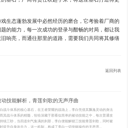
游戏生态蓬勃发展中必然经历的磨合，它考验着厂商的
问题的能力，每一次成功的登录与酣畅的对局，都让我
依旧响亮，而通往那里的道路，需要我们共同将其修缮
返回列表
被动技能解析，青莲剑歌的无声序曲
白战斗体系的核心基石，在王者荣耀的战场上，李白凭借其飘逸灵动的身法
而其战斗体系的精髓，恰恰深藏于那看似简单的被动技能之中，每次普通攻
持续三秒，当四道剑气集满的刹那，李白便能解锁三技能青莲剑歌，同时被
时提升自身攻击力，这一机制，构成了李白一切华丽操作的无声序...