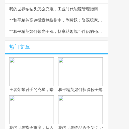
我的世界铱钻头怎么充电，工业时代能源管理指南
**和平精英高达徽章兑换指南，副标题：资深玩家的高效收集与使用策略**
**和平精英如何领光子鸡，畅享萌趣战斗伴侣的秘诀**
热门文章
王者荣耀射手的克星，暗影中的致命猎手副标题，那些让射手颤抖
和平精英如何获得粒子炮，火力升级的
我的世界指令难度，从入门到精通的奇妙旅程，副标题，探索代码
我的世界物品给予NPC，一场虚拟与情