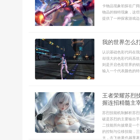
卡物品现象初探在广阔
物品的独特现象，这些
提供了一种探索游戏边界
我的世界怎么
认识基础色彩代码在我
却强大的色彩代码系统
则是开启色彩世界的钥
输入一个代表颜色的特..
王者荣耀苏烈
握连招精髓主
苏烈技能机制解析苏烈
破是苏烈的主要输出手
二技能所向披靡是一个
的控制与位移技能，三
大，击飞效果也越显著，