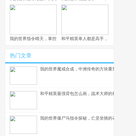
我的世界指令晴天，掌控虚拟天象的奥秘
和平精英单人都是高手，独狼起舞的生
热门文章
我的世界魔戒合成，中洲传奇的方块重塑
和平精英最强背包怎么画，战术大师的视觉作战指
我的世界僵尸马指令探秘，亡灵坐骑的召唤艺术