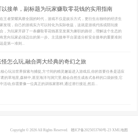
可以接单，副标题为玩家赚取零花钱的实用指南
在王者荣耀风靡全国的时代，游戏不仅是娱乐方式，更衍生出独特的经济生
家发现，自己的游戏实力可以转化为实际收益，这就是游戏代练或陪玩接
合，为玩家开辟了一条赚取零花钱甚至发展为兼职的路径，理解这个生态的
有意向玩家必须迈出的第一步。主流接单平台渠道分析安全接单的重要准则
是第一准则...
妖怪怎么玩,融合两大经典的奇幻之旅
组核心玩法世界探索与捕捉,方寸间的精灵邂逅进入游戏后,你的首要任务是适应
广袤的草地里,森林中,甚至海洋与洞穴里,都会自然生成各式各样的口袋妖怪,它
活动,你需要像一位真正的训练家那样,通过潜行接近,然后...
Copyright © 2026 All Rights Reserved.
赣ICP备2025053760号-23
XML地图