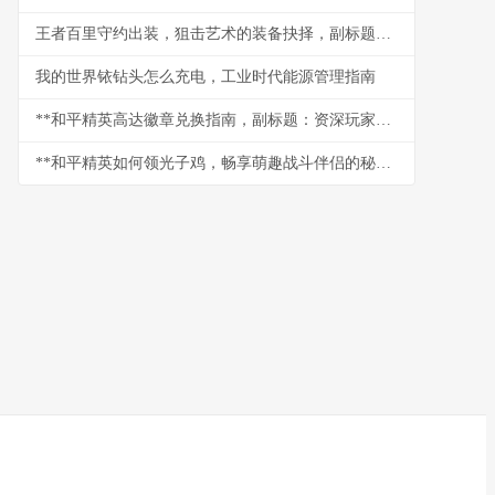
王者百里守约出装，狙击艺术的装备抉择，副标题，穿透与暴击的致命交响
我的世界铱钻头怎么充电，工业时代能源管理指南
**和平精英高达徽章兑换指南，副标题：资深玩家的高效收集与使用策略**
**和平精英如何领光子鸡，畅享萌趣战斗伴侣的秘诀**