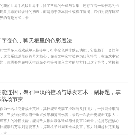
的我的世界手机版世界中，除了常规的合成与采集，还存在着一些被称为卡
现象并非游戏设计的初衷，而是源于版本特性或程序漏洞，它们为资深玩家
的有趣方式，卡...
打字变色，聊天框里的色彩魔法
的世界多人游戏或单人指令中，打字变色并非默认功能，它依赖于一套简单
，这套系统以段落符号为核心，在英文中它常被称为段落符号，在游戏中它
匙，你需要先在聊天框或命令牌等可输入文本的地方打出这个符号，紧接着
.
技能连招，磐石巨汉的控场与爆发艺术，副标题，掌
宰战场节奏
作为一名坦克兼战士英雄，其技能组充满了控制与反打潜力，一技能烽烟踏
段，三次强化普攻附带重置效果和范围伤害，最后一次攻击更能击飞敌人，
可蓄力的冲撞技能，能将敌人推向墙体造成额外伤害和眩晕，这是苏烈核心
技能豪烈万军则需要蓄力，挥舞柱子对周围造成伤害，蓄力时间越长范围越
大...