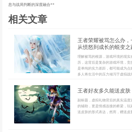
息与战局判断的深度融合**
相关文章
王者荣耀被骂怎么办，
从愤怒到成长的蜕变之
理解被骂的根源，游戏环境的现实
历，这背后是复杂的游戏环境，竞
是单纯的实力差距，都可能成为点
多人将生活中的压力倾泻于虚拟战场
王者好友多久能送皮肤
副标题，虚拟礼物背后的真实温度
的辅助，更是情感连接的桥梁，玩
送皮肤的形式表达，然而，赠送皮肤