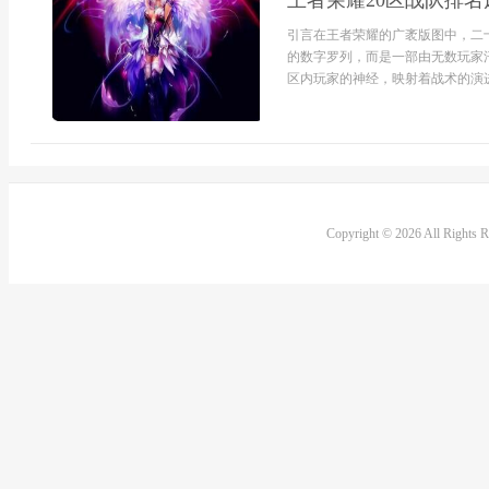
王者荣耀20区战队排
引言在王者荣耀的广袤版图中，二
的数字罗列，而是一部由无数玩家
区内玩家的神经，映射着战术的演进
Copyright © 2026 All Rights