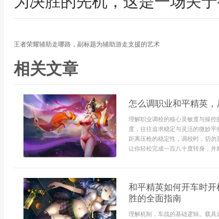
为决胜的先机，这是一场关于
王者荣耀辅助走哪路，副标题为辅助游走支援的艺术
相关文章
怎么调职业和平精英，
理解职业调校的核心灵敏度与操控
度，往往追求稳定与灵活的微妙平
距离压枪的稳定性，调校时，切勿
让你轻松完成一百八十度转身，并能稳
和平精英如何开车时开
胜的全面指南
理解机制，车战的基础逻辑。载具