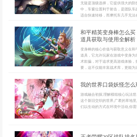
无疑是顶级选择，它提供强大的防
中，车窗位置利于射击，是团队车
适合快速转移，而摩托车几乎无法在
和平精英变身棒怎么买
道具获取与使用全解析
变身棒的核心价值与获取意义在和
道具，它允许玩家在游戏中变身为
术欺骗，对于追求更高游戏体验，
要，这不仅能丰富战术库，更能为游戏
我的世界口袋妖怪怎么
游戏融合初探,理解模组核心玩法世
这个新旧交织的世界,广袤的草地里
们以生动的方式在环境中活动,你需要