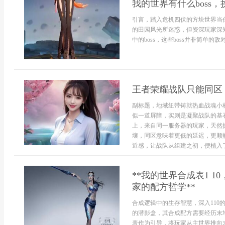
我的世界有什么boss
引言，踏入危机四伏的方块世界当
的田园风光所迷惑，但资深玩家深
中的boss，这些boss并非简单的
王者荣耀战队只能同区
副标题，地域纽带铸就热血战魂小
似一道屏障，实则是凝聚战队的基
上，来自同一服务器的玩家，天然
壤，同区意味着更低的延迟，更顺
近感，让战队从组建之初，便植入了团
**我的世界合成表1 
家的配方哲学**
合成逻辑中的生存智慧，深入11
的潜影盒，其合成配方需要经历末
表作为引导，将玩家从主世界推向末