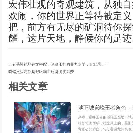
宏伟壮观的奇观建筑，从独自
欢闹，你的世界正等待被定义
把，前方有无尽的矿洞待你探
耀，这片天地，静候你的足迹
王者荣耀铠的铭文搭配，暗藏杀机的暴力美学，副标题，一
套铭文决定你是野区霸主还是脆皮噩梦
相关文章
地下城巅峰王者角色，
序章，巅峰王者的孤独王座地下城
暗影堆砌而成，端坐其上的，是那
背叛者的鲜血，铭刻着魔龙的哀嚎，