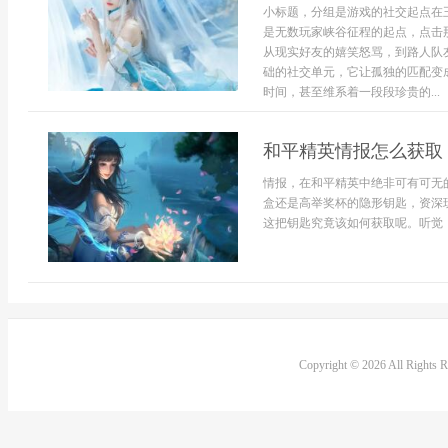
小标题，分组是游戏的社交起点在
是无数玩家峡谷征程的起点，点击
从现实好友的嬉笑怒骂，到路人队
础的社交单元，它让孤独的匹配变
时间，甚至维系着一段段珍贵的...
和平精英情报怎么获取
情报，在和平精英中绝非可有可无
盒还是高举奖杯的隐形钥匙，资深
这把钥匙究竟该如何获取呢。听觉，
Copyright © 2026 All Rights