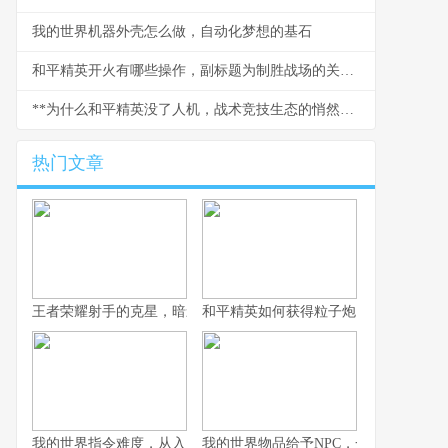
我的世界机器外壳怎么做，自动化梦想的基石
和平精英开火有哪些操作，副标题为制胜战场的关键技巧解析
**为什么和平精英没了人机，战术竞技生态的悄然变革**
热门文章
王者荣耀射手的克星，暗影中的致命猎手副标题，那些让射手颤抖
和平精英如何获得粒子炮，火力升级的
我的世界指令难度，从入门到精通的奇妙旅程，副标题，探索代码
我的世界物品给予NPC，一场虚拟与情