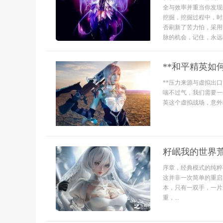
全与效率并重当你发现
挖掘，挖掘过程中，时
否刷新了苦力怕，采用
脉的机会，记住，永远不
**和平精英如
**压力来源与虚拟出
喘不过气，我们需要一
英这个虚拟战场，意外
籽岷我的世界
序章，经典模式的纯粹
这并非一次简单的重启
本，只有一双手，一片
重，...