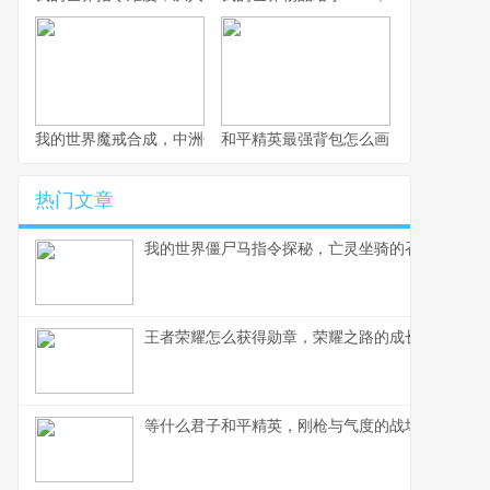
我的世界魔戒合成，中洲传奇的方块重塑
和平精英最强背包怎么画，战术大师的
热门文章
我的世界僵尸马指令探秘，亡灵坐骑的召唤艺术
王者荣耀怎么获得勋章，荣耀之路的成长印记
等什么君子和平精英，刚枪与气度的战场交响