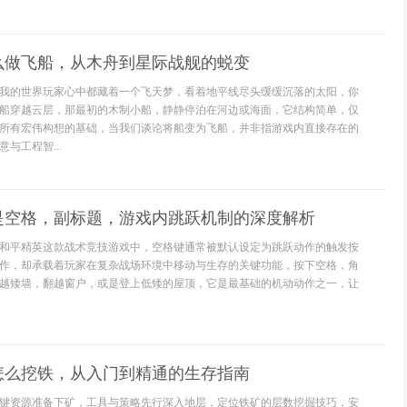
么做飞船，从木舟到星际战舰的蜕变
我的世界玩家心中都藏着一个飞天梦，看着地平线尽头缓缓沉落的太阳，你
船穿越云层，那最初的木制小船，静静停泊在河边或海面，它结构简单，仅
所有宏伟构想的基础，当我们谈论将船变为飞船，并非指游戏内直接存在的
与工程智...
是空格，副标题，游戏内跳跃机制的深度解析
和平精英这款战术竞技游戏中，空格键通常被默认设定为跳跃动作的触发按
作，却承载着玩家在复杂战场环境中移动与生存的关键功能，按下空格，角
越矮墙，翻越窗户，或是登上低矮的屋顶，它是最基础的机动动作之一，让
怎么挖铁，从入门到精通的生存指南
键资源准备下矿，工具与策略先行深入地层，定位铁矿的层数挖掘技巧，安