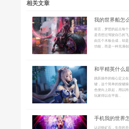
相关文章
我的世界船怎
前言，梦想的起点每个
是否想过驾驶自己的飞
由五个木板合成，却是
功能，而是一种充满创意
和平精英什么
跳跃操作的核心定义在
键，这个简单的按键操
色便向上跃起，用以跨
玩家得以在平面...
手机我的世界
认识铁矿石，生存的关