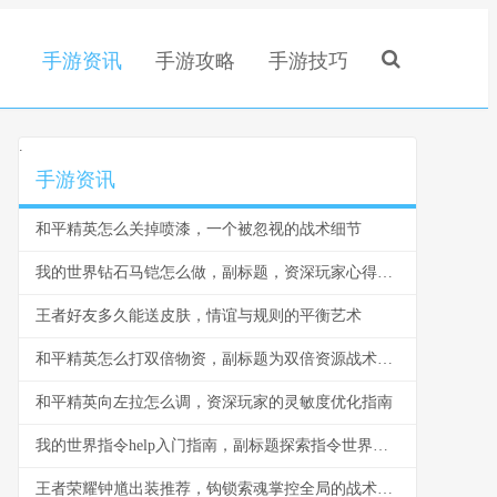
手游资讯
手游攻略
手游技巧
.
手游资讯
和平精英怎么关掉喷漆，一个被忽视的战术细节
我的世界钻石马铠怎么做，副标题，资深玩家心得与详尽步骤指南
王者好友多久能送皮肤，情谊与规则的平衡艺术
和平精英怎么打双倍物资，副标题为双倍资源战术致胜全解析
和平精英向左拉怎么调，资深玩家的灵敏度优化指南
我的世界指令help入门指南，副标题探索指令世界的钥匙
王者荣耀钟馗出装推荐，钩锁索魂掌控全局的战术核心