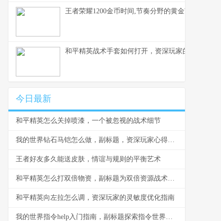
王者荣耀1200金币时间,节奏分野的黄金节点,副标
和平精英战术手套如何打开，资深玩家的战术配件
今日最新
和平精英怎么关掉喷漆，一个被忽视的战术细节
我的世界钻石马铠怎么做，副标题，资深玩家心得与详尽步骤指南
王者好友多久能送皮肤，情谊与规则的平衡艺术
和平精英怎么打双倍物资，副标题为双倍资源战术致胜全解析
和平精英向左拉怎么调，资深玩家的灵敏度优化指南
我的世界指令help入门指南，副标题探索指令世界的钥匙