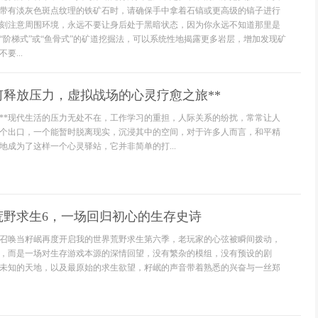
带有淡灰色斑点纹理的铁矿石时，请确保手中拿着石镐或更高级的镐子进行
刻注意周围环境，永远不要让身后处于黑暗状态，因为你永远不知道那里是
“阶梯式”或“鱼骨式”的矿道挖掘法，可以系统性地揭露更多岩层，增加发现矿
要...
何释放压力，虚拟战场的心灵疗愈之旅**
口**现代生活的压力无处不在，工作学习的重担，人际关系的纷扰，常常让人
个出口，一个能暂时脱离现实，沉浸其中的空间，对于许多人而言，和平精
地成为了这样一个心灵驿站，它并非简单的打...
荒野求生6，一场回归初心的生存史诗
召唤当籽岷再度开启我的世界荒野求生第六季，老玩家的心弦被瞬间拨动，
，而是一场对生存游戏本源的深情回望，没有繁杂的模组，没有预设的剧
未知的天地，以及最原始的求生欲望，籽岷的声音带着熟悉的兴奋与一丝郑