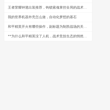
王者荣耀钟馗出装推荐，钩锁索魂掌控全局的战术核心
我的世界机器外壳怎么做，自动化梦想的基石
和平精英开火有哪些操作，副标题为制胜战场的关键技巧解析
**为什么和平精英没了人机，战术竞技生态的悄然变革**