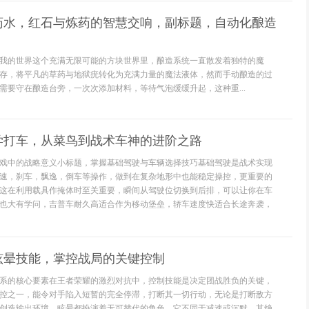
药水，红石与炼药的智慧交响，副标题，自动化酿造
我的世界这个充满无限可能的方块世界里，酿造系统一直散发着独特的魔
存，将平凡的草药与地狱疣转化为充满力量的魔法液体，然而手动酿造的过
需要守在酿造台旁，一次次添加材料，等待气泡缓缓升起，这种重...
学打车，从菜鸟到战术车神的进阶之路
戏中的战略意义小标题，掌握基础驾驶与车辆选择技巧基础驾驶是战术实现
速，刹车，飘逸，倒车等操作，做到在复杂地形中也能稳定操控，更重要的
这在利用载具作掩体时至关重要，瞬间从驾驶位切换到后排，可以让你在车
也大有学问，吉普车耐久高适合作为移动堡垒，轿车速度快适合长途奔袭，
眩晕技能，掌控战局的关键控制
系的核心要素在王者荣耀的激烈对抗中，控制技能是决定团战胜负的关键，
控之一，能令对手陷入短暂的完全停滞，打断其一切行动，无论是打断敌方
创造输出环境，眩晕都扮演着无可替代的角色，它不同于减速或沉默，其绝