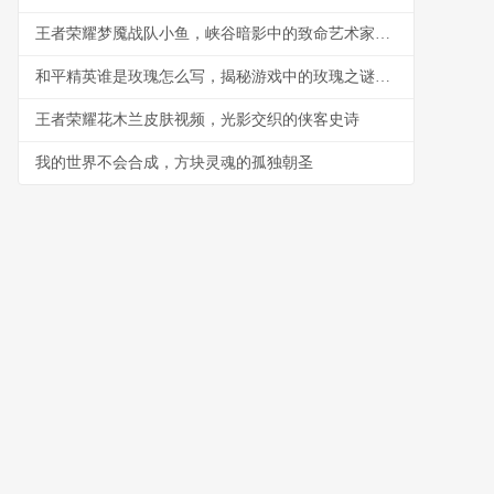
王者荣耀梦魇战队小鱼，峡谷暗影中的致命艺术家，副标题，一柄游弋于荣耀与梦魇间的利刃
和平精英谁是玫瑰怎么写，揭秘游戏中的玫瑰之谜副标题
王者荣耀花木兰皮肤视频，光影交织的侠客史诗
我的世界不会合成，方块灵魂的孤独朝圣