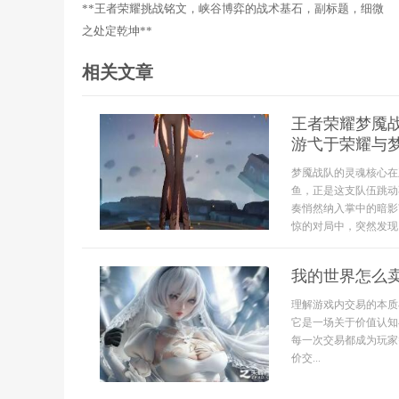
**王者荣耀挑战铭文，峡谷博弈的战术基石，副标题，细微
之处定乾坤**
相关文章
王者荣耀梦魇
游弋于荣耀与
梦魇战队的灵魂核心在
鱼，正是这支队伍跳动
奏悄然纳入掌中的暗影
惊的对局中，突然发现
我的世界怎么
理解游戏内交易的本质
它是一场关于价值认知
每一次交易都成为玩家
价交...