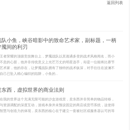
返回列表
战队小鱼，峡谷暗影中的致命艺术家，副标题，一柄
梦魇间的利刃
王者荣耀的顶级竞技舞台上，梦魇战队以其诡谲多变的战术风格闻名，而小
不息的心脏，他并非传统意义上光芒万丈的明星选手，却是一位能将比赛节
艺术家，他的存在，让梦魇战队拥有了独特的战术纵深，对手往往在波澜不
自己已坠入精心编织的陷阱，小鱼的...
卖东西，虚拟世界的商业法则
在我的世界这个充满无限可能的沙盒游戏里，卖东西并非简单的物品转移，
与资源调配的深度互动，游戏本身并未预设固定的商店或货币系统，这使得
智慧与创造力的体现，卖东西的核心在于建立一套被社区或服务器认可的等