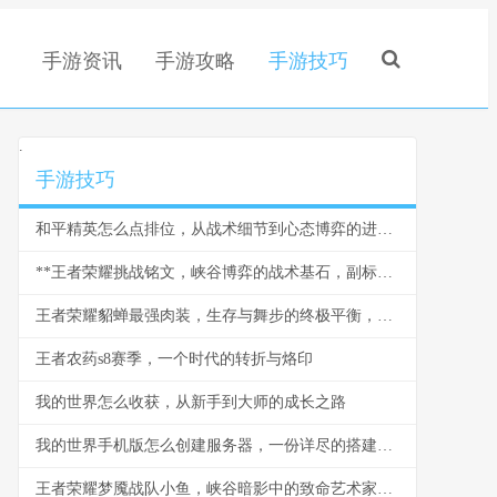
手游资讯
手游攻略
手游技巧
.
手游技巧
和平精英怎么点排位，从战术细节到心态博弈的进阶之路
**王者荣耀挑战铭文，峡谷博弈的战术基石，副标题，细微之处定乾坤**
王者荣耀貂蝉最强肉装，生存与舞步的终极平衡，副标题，肉装貂蝉颠覆传统法核的战术革命
王者农药s8赛季，一个时代的转折与烙印
我的世界怎么收获，从新手到大师的成长之路
我的世界手机版怎么创建服务器，一份详尽的搭建指南
王者荣耀梦魇战队小鱼，峡谷暗影中的致命艺术家，副标题，一柄游弋于荣耀与梦魇间的利刃