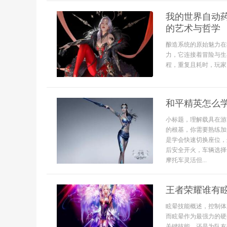
我的世界自动
的艺术与哲学
酿造系统的原始魅力在
力，它连接着冒险与生
程，重复且耗时，玩家
和平精英怎么
小标题，理解载具在游
的根基，你需要熟练加
是学会快速切换座位，
后安全开火，车辆选择
摩托车灵活但...
王者荣耀谁有
眩晕技能概述，控制体
而眩晕作为最强力的硬
关键技能，还是为队友