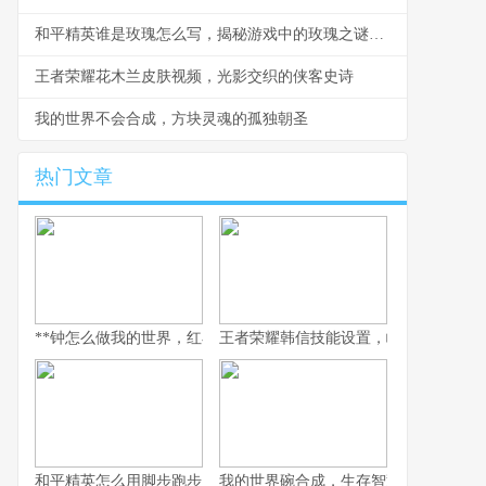
和平精英谁是玫瑰怎么写，揭秘游戏中的玫瑰之谜副标题
王者荣耀花木兰皮肤视频，光影交织的侠客史诗
我的世界不会合成，方块灵魂的孤独朝圣
热门文章
**钟怎么做我的世界，红石机械与时间艺术的交响**
王者荣耀韩信技能设置，峡谷灵动刺客
和平精英怎么用脚步跑步，副标题静步与奔袭的艺术
我的世界碗合成，生存智慧的微小缩影