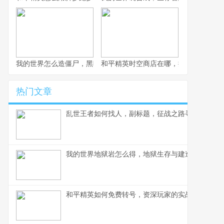
我的世界怎么造僵尸，黑暗艺术的入门指南
和平精英时空商店在哪，探寻神秘兑换
热门文章
乱世王者如何找人，副标题，征战之路寻得左膀右
我的世界地狱岩怎么得，地狱生存与建造的核心资
和平精英如何免费转号，资深玩家的实战经验分享