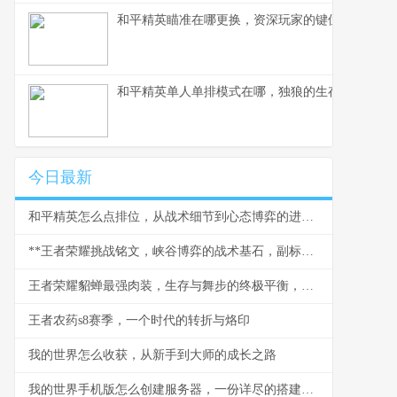
和平精英瞄准在哪更换，资深玩家的键位优化指南
和平精英单人单排模式在哪，独狼的生存与荣耀之
今日最新
和平精英怎么点排位，从战术细节到心态博弈的进阶之路
**王者荣耀挑战铭文，峡谷博弈的战术基石，副标题，细微之处定乾坤**
王者荣耀貂蝉最强肉装，生存与舞步的终极平衡，副标题，肉装貂蝉颠覆传统法核的战术革命
王者农药s8赛季，一个时代的转折与烙印
我的世界怎么收获，从新手到大师的成长之路
我的世界手机版怎么创建服务器，一份详尽的搭建指南