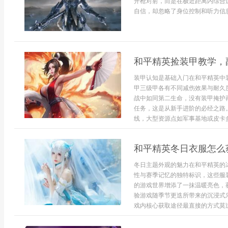
开枪对射，而是在极近距离内综合
自信，却忽略了身位控制和听力信息
和平精英捡装甲教学，
装甲认知是基础入门在和平精英中
甲三级甲各有不同减伤效果与耐久
战中如同第二生命，没有装甲掩护
任务，这是从新手进阶的必经之路
线，大型资源点如军事基地或皮卡多
和平精英冬日衣服怎么
冬日主题外观的魅力在和平精英的
性与赛季记忆的独特标识，这些服
的游戏世界增添了一抹温暖亮色，
验游戏随季节更迭所带来的沉浸式
戏内核心获取途径最直接的方式莫过