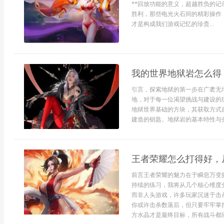
**回放功能的意义，超越胜负的记
胜利，那些电光火石间的精彩操作
才是构成我们游戏记忆的珍贵...
我的世界地狱岩怎么得
引言，探索地狱的第一步在广袤无
地，对于每一位渴望挑战与建设的
地狱世界基础的方块，其获取方式
建造的钥匙。地狱岩的基本特性与分
王者荣耀怎么打得好，
前言王者荣耀的魅力在于瞬息万变
持续的练习，我将从几个核心维度
而非人头游戏，许多玩家沉迷于击
你或许击杀数落后，但只要牢牢掌
方水晶才是最终目标，所有战斗都应