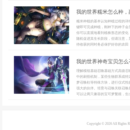
我的世界糯米怎么种，
糯米种植的基本认知种植过程的详
键即可完成种植，刚种下的种子会
你可以直观地看到植株形态的变化
随机促进其生长阶段，但请注意，
待收获的同时务必保护好你的农田，.
我的世界神奇宝贝怎么
理解模组基础召唤基础方式高级召
中的刷怪机制，某些生物群系或特
梦召唤柱等特殊方块，进行仪式性
强大的伙伴。培育与召唤关联召唤
可以让两只兼容的宝可梦繁殖，生出新
Copyright © 2026 All Rights