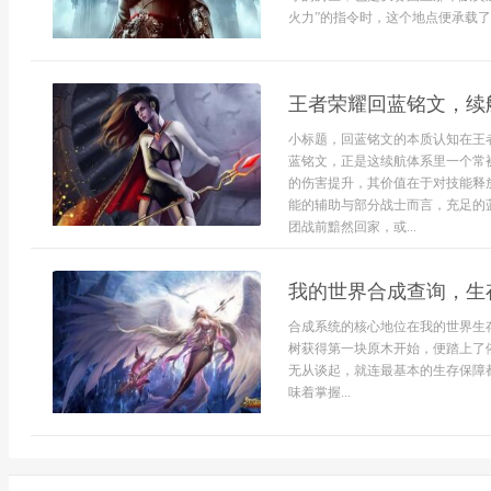
火力”的指令时，这个地点便承载了
王者荣耀回蓝铭文，续
小标题，回蓝铭文的本质认知在王
蓝铭文，正是这续航体系里一个常
的伤害提升，其价值在于对技能释
能的辅助与部分战士而言，充足的
团战前黯然回家，或...
我的世界合成查询，生
合成系统的核心地位在我的世界生
树获得第一块原木开始，便踏上了
无从谈起，就连最基本的生存保障
味着掌握...