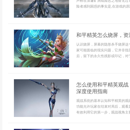
声称在深邃矿洞或险恶之地瞥见过它
险者感到困惑的事实是,在游戏的原版
和平精英怎么烧屏，资
认识烧屏，屏幕的隐形杀手烧屏这
家可能面临的现实问题，它并非指
后，留下的永久性残影或印记，对于
怎么使用和平精英观战
深度使用指南
观战系统的基本认知和平精英的观
功能允许玩家在结束对局后，观看
有效利用它的第一步，观战视角主要分