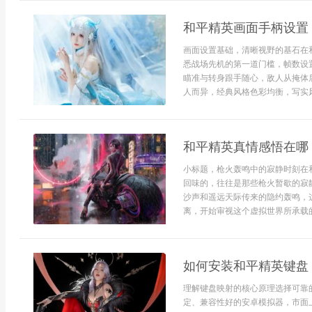
和平精英画面手柄设置
画面设置基础，清晰视野的基石在
悉战场先机的第一道门槛，帧数设
瞄准与转身跟手随心，敌人从掩体
人而异，经典风格色彩均衡，写实风
和平精英真情感悟在哪
小标题，枪火轰鸣中的寂静时刻在
回味的，往往是那些枪火暂歇的寂
沙声和遥远天际传来的隐约轰鸣，
离，开始审视这个虚拟世界所承载的
如何安装和平精英键盘
理解键盘映射的核心原理选择可靠
定、兼容性好的安卓模拟器，市面