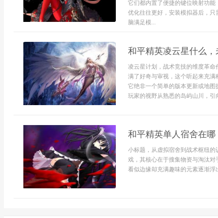
它们都内置了便捷的键位映射功能
优化往往更好，安装模拟器后，只
脑满足模...
和平精英凌云星什么，
凌云星计划，战术竞技的维度革命
满了好奇与审视，这个听起来充满
它绝非一个简单的版本更新或地图
玩家的视野从熟悉的岛屿山川，引向了
和平精英单人宿舍在哪
小标题，从虚拟宿舍到战术枢纽的
戏，其核心在于搜集物资与淘汰对
看似边缘却充满趣味的元素逐渐浮出