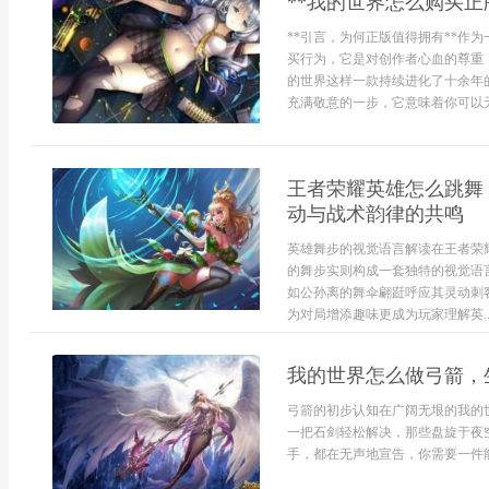
**我的世界怎么购买正
**引言，为何正版值得拥有**作
买行为，它是对创作者心血的尊重
的世界这样一款持续进化了十余年
充满敬意的一步，它意味着你可以无
王者荣耀英雄怎么跳舞
动与战术韵律的共鸣
英雄舞步的视觉语言解读在王者荣
的舞步实则构成一套独特的视觉语
如公孙离的舞伞翩跹呼应其灵动刺
为对局增添趣味更成为玩家理解英..
我的世界怎么做弓箭，
弓箭的初步认知在广阔无垠的我的
一把石剑轻松解决，那些盘旋于夜
手，都在无声地宣告，你需要一件能