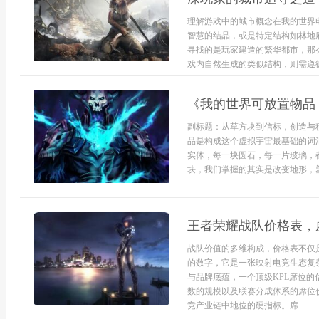
理解游戏中的城市概念在我的世界
智慧的结晶，或是特定结构如林地
寻找的是玩家建造的繁华都市，那
戏内自然生成的类似结构，则需遵循
《我的世界可放置物品
副标题：从草方块到信标，创造与
品是构成这个虚拟宇宙最基础的词
实体，每一块圆石，每一片玻璃，
块，我们掌握的其实是改变地形，塑
王者荣耀战队价格表，
战队价值的多维构成，价格表不仅
的数字，它是一张映射电竞生态复
与品牌底蕴，一个顶级KPL席位
数的规模以及联赛分成体系的席位
竞产业链中地位的硬指标。席...