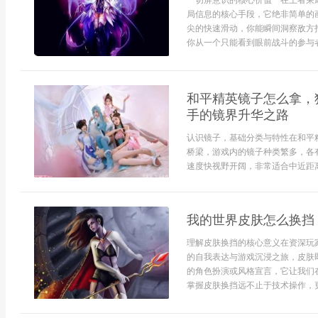
**切屏意识的核心价值**在王者
局信息的核心手段，它绝非简单的
尖的快速滑动，你能瞬间洞察敌方
你从一个只能看到眼前战斗的参与者
和平精英镜子怎么拿，
手的镜界升华之路
认识镜子，基础分类与特性在和平
桥梁，游戏内的镜子种类繁多，各
速度快视野开阔，非常适合中近距离
我的世界皮肤怎么换挡
理解皮肤换挡的核心意义在资深玩
的自我表达与游戏沉浸之旅，皮肤
的角色扮演或风格宣言，它让我们
掌握皮肤换挡远不止于技术操作，更