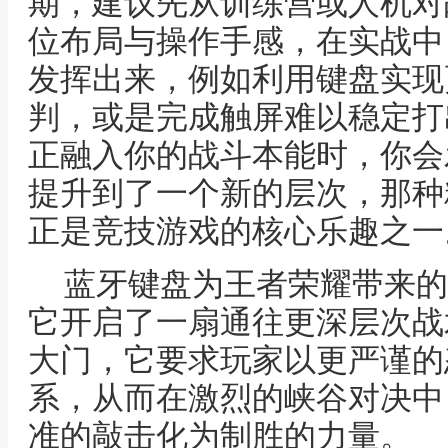
期，建议先从训练营或人机对
位布局与操作手感，在实战中
发挥出来，例如利用键盘实现
判，或是完成触屏难以稳定打
正融入你的战斗本能时，你会
提升到了一个新的层次，那种
正是竞技游戏的核心乐趣之一
蓝牙键盘为王者荣耀带来的
它开启了一扇通往更深层次战
大门，它要求玩家以更严谨的
系，从而在激烈的峡谷对决中
准的敲击化为制胜的力量。