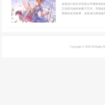
皮肤设计的艺术演变从早期简单的
已演变为独特的数字艺术，早期皮肤
黑暗的史诗叙事，皮肤成为英雄故事
Copyright © 2026 All Rights