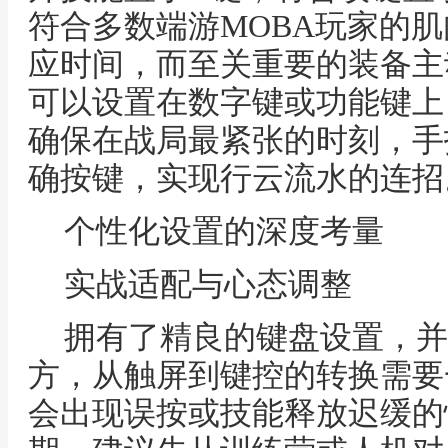
符合多数端游MOBA玩家的
应时间，而至关重要的装备主
可以设置在数字键或功能键上
确保在战局最紧张的时刻，手
确按键，实现行云流水的连招
个性化设置的深度考量
实战适配与心态调整
拥有了精良的键盘设置，并
方，从触屏到键控的转换需要
会出现误按或技能释放迟缓的