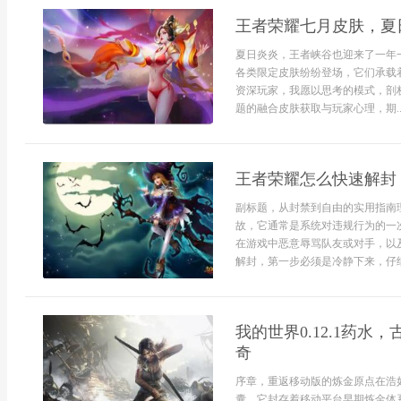
王者荣耀七月皮肤，夏
夏日炎炎，王者峡谷也迎来了一年
各类限定皮肤纷纷登场，它们承载
资深玩家，我愿以思考的模式，剖
题的融合皮肤获取与玩家心理，期..
王者荣耀怎么快速解封
副标题，从封禁到自由的实用指南
故，它通常是系统对违规行为的一
在游戏中恶意辱骂队友或对手，以
解封，第一步必须是冷静下来，仔细
我的世界0.12.1药
奇
序章，重返移动版的炼金原点在浩如
囊，它封存着移动平台早期炼金体