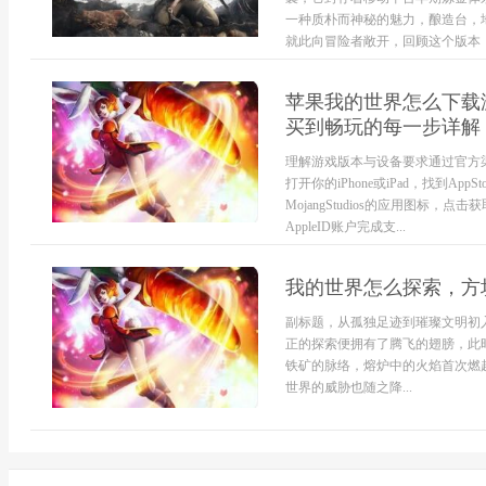
一种质朴而神秘的魅力，酿造台，
就此向冒险者敞开，回顾这个版本，便
苹果我的世界怎么下载
买到畅玩的每一步详解
理解游戏版本与设备要求通过官方渠
打开你的iPhone或iPad，找到A
MojangStudios的应用图
AppleID账户完成支...
我的世界怎么探索，方
副标题，从孤独足迹到璀璨文明初
正的探索便拥有了腾飞的翅膀，此
铁矿的脉络，熔炉中的火焰首次燃
世界的威胁也随之降...