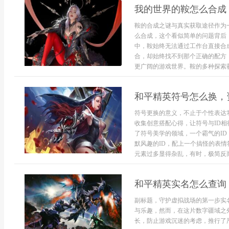
我的世界的鞍怎么合成
鞍的合成之谜与真实获取途径作为
么合成，这个看似简单的问题背后
中，鞍始终无法通过工作台直接合
合，却始终找不到那个正确的配方
更广阔的游戏世界。鞍的多种探索获
和平精英符号怎么换，
符号更换的意义，不止于个性表达
收集创意搭配心得，让符号与ID相
了符号美学的领域，一个霸气的I
默风趣的ID，配上一个搞怪的表
元素过多显得杂乱，有时，极简反而是
和平精英实名怎么查询
副标题，守护虚拟战场的第一步实
与乐趣，然而，在这片数字疆域之
长，防止游戏沉迷的考虑，推行了严