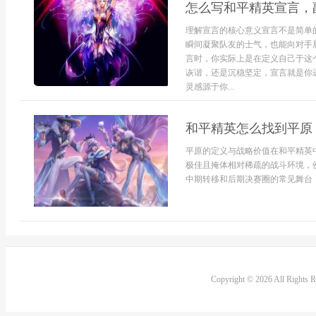
怎么写和平精英宣言，
理解宣言的核心意义宣言不是简单
瞬间凝聚队友的士气，也能向对手
言时，你实际上是在定义自己于这
诙谐，还是沉稳坚定，宣言就是你
灵感源于你...
和平精英怎么找到平原
平原的定义与战略价值在和平精英
极佳且掩体相对稀疏的战斗环境，
中期转移和后期决赛圈的常见舞台，
Copyright © 2026 All Rights