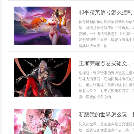
和平精英信号怎么控制
信号机制的核心逻辑物资管理与信
箱，是维持信号健康的关键道具，
赛圈，一个满信号状态往往比满生
背包管理至关重要，建议在游戏中
是战略级物资，使...
王者荣耀点卷买铭文，
副标题：资深玩家的资源运营之道
战斗力的基石，它如同英雄出征前
性，足以让英雄在前期对线中占据
暴君的争夺，对于资深玩家而言，
雪中送炭的必备之物。...
新版我的世界怎么玩，
初入新世界，基础生存是首要课题
地，首要任务便是生存下去，第一