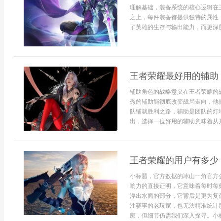
理解基础，装备系统的核心逻辑在
之上，每件装备都提供独特的属性
了英雄的生存与输出能力，而更深层
王者荣耀最好用的辅助
辅助角色的战略意义在王者荣耀的
秀的辅助能彻底改变战局走向，他
队铺就胜利之路，辅助是团队的灯
出，选择一位好用的辅助意味着从开
王者荣耀的用户有多少
小标题，官方数据的冰山一角官方
响力的直接证明，它意味着每时每
浮出水面的部分，它背后是更为复
注赛事的老玩家，也无法精准统计
廓，但细节仍需我们深入探寻。小标题