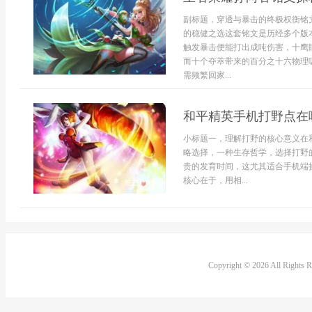
副标题，穿透与暴击的终极权衡铭
的稳健之选这套铭文是历经多个版
触发暴击便能打出成吨伤害，十鹰
而十个夺萃带来的百分之十六物理
需频繁回家...
和平精英手机打野点在
小标题一，理解打野的核心意义在
略选择，一种生存哲学，选择打野
贵的发育时间，这尤其适合手机端
核心在于，用相...
Copyright © 2026 All Rights