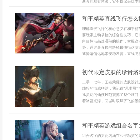
新奇的观看体验，它不仅仅是技术的展
和平精英直线飞行怎么
理解直线飞行的核心意义在和平精
要玩家主动掌控的综合性技巧，它
向目标点高速滑翔的操作，掌握这
势，通过最直接的路径最快抵达资
速降落偏远地带安稳发育，直线飞行都
初代限定皮肤的珍贵烙
二零一七年，王者荣耀的皮肤设计
纯粹的情感联结，我记得“凤求凰”
逸灵动的仙侠风范震撼了整个峡谷
着冰蓝光泽，回城时双凤齐飞的景象，
和平精英游戏组合名字
组合名字的文化内涵在和平精英的