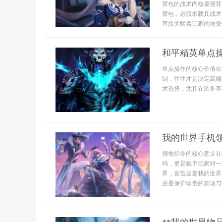
背包的战术内核最强背
背包，必须承载其战术
直接关联着玩家的物资储.
和平精英单点
单点操作的核心价值在
制，往往才是决定高端
术选择，尤其在装备基
我的世界手机
领地指令的核心意义在
码，更是赋予玩家对一
界，宣告这是我的世界
还是保护珍贵的农场与