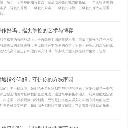
包，绝非一个简单的物资容器，它是战局生存能力的象征，一个画得传神的
本质，背包的等级，一级包的紧凑，二级包的均衡，三级包的庞大与厚重，
..
操作好吗，指尖掌控的艺术与博弈
和平精英的激烈战场上，全自动扫射固然酣畅淋漓，但单点操作的精准与克
对决胜负的幽微关键，单点操作并非简单的点击，它是一种深思熟虑后的战
础镜或高倍镜进行中远距离交锋时，单点模式能有效控制后坐力，让每一...
领地指令详解，守护你的方块家园
我的世界手机版中，领地指令是玩家创造与守护的基石，它不仅仅是一串代
片虚拟土地绝对控制权的魔法咒语，通过简单的指令输入，玩家便能划定疆
，在这里，我的规则由我制定，无论是防止他人误入破坏精心建造的城堡，
红石机械免受干扰，领地指令都提供了坚实屏障，它让冒险与建造的乐趣...