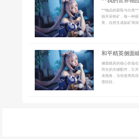
**我的世界物
**物品的获取与分类
镐开采铁矿，每一种获
类，自然生成如矿洞深
和平精英侧面
侧面瞄具的核心价值在
而生的关键配件，它并
准视角，当你使用高倍
需轻轻...