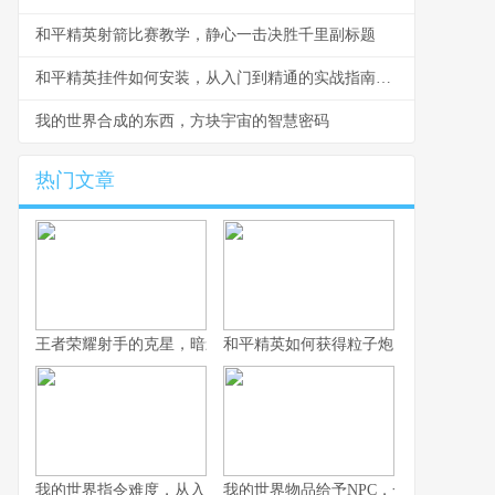
和平精英射箭比赛教学，静心一击决胜千里副标题
和平精英挂件如何安装，从入门到精通的实战指南，副标题，资深玩家的细节心得分享
我的世界合成的东西，方块宇宙的智慧密码
热门文章
王者荣耀射手的克星，暗影中的致命猎手副标题，那些让射手颤抖
和平精英如何获得粒子炮，火力升级的
我的世界指令难度，从入门到精通的奇妙旅程，副标题，探索代码
我的世界物品给予NPC，一场虚拟与情