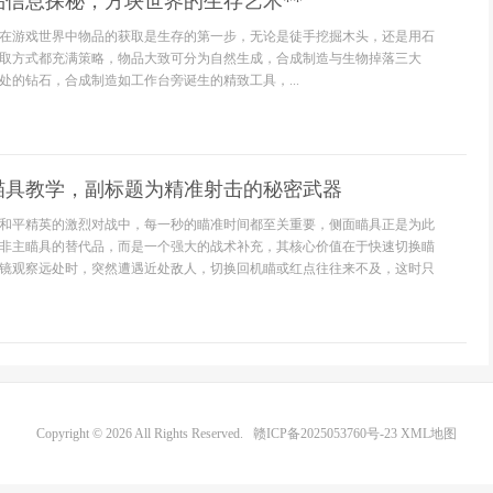
品信息探秘，方块世界的生存艺术**
**在游戏世界中物品的获取是生存的第一步，无论是徒手挖掘木头，还是用石
取方式都充满策略，物品大致可分为自然生成，合成制造与生物掉落三大
处的钻石，合成制造如工作台旁诞生的精致工具，...
瞄具教学，副标题为精准射击的秘密武器
和平精英的激烈对战中，每一秒的瞄准时间都至关重要，侧面瞄具正是为此
非主瞄具的替代品，而是一个强大的战术补充，其核心价值在于快速切换瞄
镜观察远处时，突然遭遇近处敌人，切换回机瞄或红点往往来不及，这时只
Copyright © 2026 All Rights Reserved.
赣ICP备2025053760号-23
XML地图