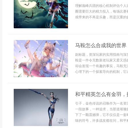
理解巅峰兵团的核心机制评估个人
圈需要巨大的精力投入，每场比赛
戏带来的不再是乐趣，而是沉重的疲
马鞍怎么合成我的世界
副标题，资深玩家的实用指南与深
鞍是一件令无数新老玩家又爱又惑
却会发现一个有趣的事实，马鞍无
心埋下的一个探索导向的机制，它迫
和平精英怎么有金羽，
引子，金色传说的召唤作为一名资
一段故事，一种追求，当那道璀璨
下了一颗震撼弹，它不仅仅是一套
味的符号，许多战友都在问，和平精