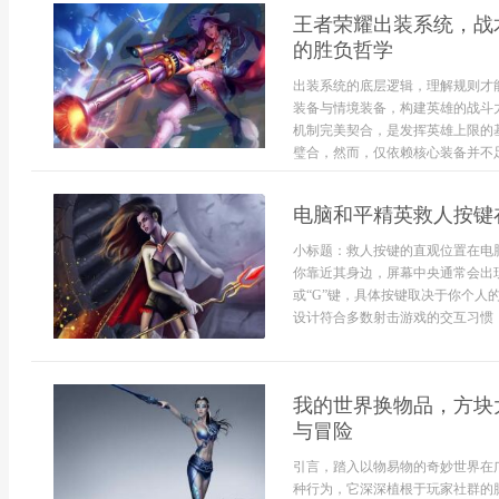
王者荣耀出装系统，战
的胜负哲学
出装系统的底层逻辑，理解规则才
装备与情境装备，构建英雄的战斗
机制完美契合，是发挥英雄上限的
璧合，然而，仅依赖核心装备并不足
电脑和平精英救人按键
小标题：救人按键的直观位置在电
你靠近其身边，屏幕中央通常会出
或“G”键，具体按键取决于你个人
设计符合多数射击游戏的交互习惯，
我的世界换物品，方块
与冒险
引言，踏入以物易物的奇妙世界在
种行为，它深深植根于玩家社群的