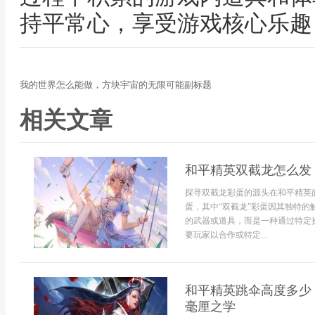
持平常心，享受游戏核心乐趣
我的世界怎么能做，方块宇宙的无限可能副标题
相关文章
和平精英双截龙怎么发
探寻双截龙彩蛋的源头在和平精英
蛋，其中“双截龙”彩蛋因其独特
的武器或道具，而是一种通过特定
要玩家以合作或特定...
和平精英跳伞高度多少
毫厘之学