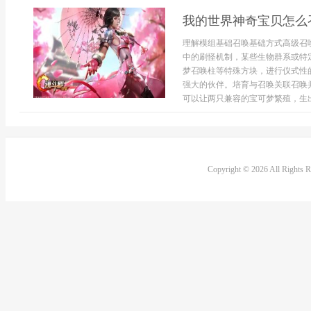
我的世界神奇宝贝怎么
理解模组基础召唤基础方式高级召
中的刷怪机制，某些生物群系或特
梦召唤柱等特殊方块，进行仪式性
强大的伙伴。培育与召唤关联召唤
可以让两只兼容的宝可梦繁殖，生出新
Copyright © 2026 All Rights