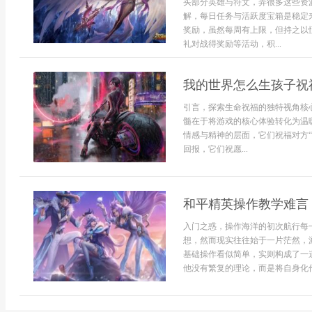
买部分英雄与符文，弄很多这些资
解，每日任务与活跃度宝箱是稳定
奖励，虽然每周有上限，但持之以
礼对战得奖励等活动，积...
我的世界怎么生孩子祝
引言，探索生命祝福的独特视角核
髓在于将游戏的核心体验转化为温
情感与精神的层面，它们祝福对方
回报，它们祝愿...
和平精英操作教学难言
入门之惑，操作海洋的初次航行每
想，然而现实往往始于一片茫然，
基础操作看似简单，实则构成了一
他没有繁复的理论，而是将自身化作镜