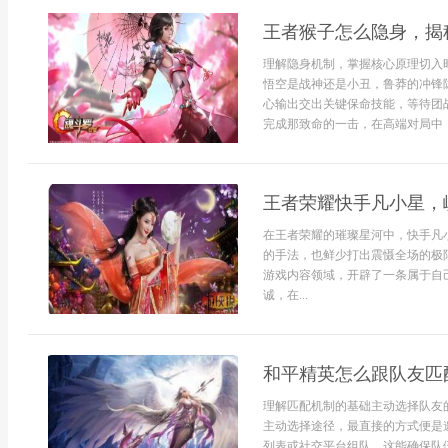
王者猴子怎么隐身，揭
理解隐身机制，掌握核心原理切入
悟空是战神还是小丑，鲁莽的冲锋
心输出交出关键保命技能，等待团
完成那致命的一击，在高端对局中，
王者荣耀快手凡小星，
在王者荣耀的璀璨星河中，快手凡
的手法，也鲜少打出震慑全场的极
游戏内容领域，开辟了一条属于自
诚，在...
和平精英怎么跟队友匹
理解匹配机制的基础主动选择队友
主动选择途径，最直接的方式便是
列表或社交平台组队，这能确保队