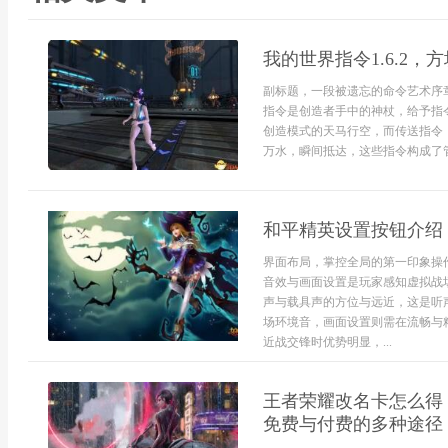
我的世界指令1.6.2
副标题，一段被遗忘的命令艺术序章
指令是创造者手中的神杖，给予指
创造模式的天马行空，而传送指令
万水，瞬间抵达，这些指令构成了管
和平精英设置按钮介绍
界面布局，掌控全局的第一印象操
音效与画面设置是玩家感知虚拟战
声与载具声的方位与远近，这是听
场环境音，画面设置则需在流畅与
近战交锋时优势明显，...
王者荣耀改名卡怎么得
免费与付费的多种途径