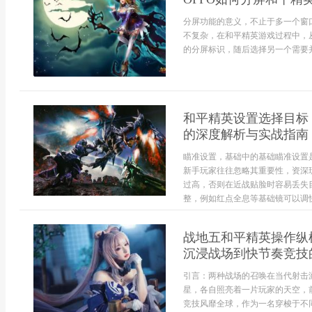
分屏功能的意义，不止于多一个窗
不复杂，在和平精英游戏过程中，
的分屏标识，随后选择另一个需要并
和平精英设置选择目标
的深度解析与实战指南
瞄准设置，基础中的基础瞄准设置
新手玩家往往忽略其重要性，资深
过高，否则在近战贴脸时容易丢失
整，例如红点全息等基础镜可以调快
战地五和平精英操作纵
沉浸战场到快节奏竞技
引言：两种战场的召唤在当代射击
星，各自照亮着一片玩家的天空，
竞技风靡全球，作为一名穿梭于不