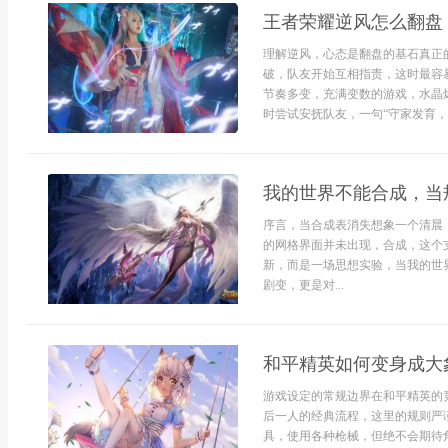
王者荣耀逆风怎么翻盘
理解逆风，心态是翻盘的基石真正
破，队友开始互相指责，这时最容
节奏多变，充满变数的游戏，水晶
时尝试安抚队友，一句“守家发育，能
我的世界不能合成，当
序言，当合成表消失想象一个清晨
的网格界面并未出现，合成，这个
新，而是一场思想实验，当我的世
剧变，更是对...
和平精英如何变身成大
游戏设定的常规边界在和平精英的
后一人的经典流程，这里的规则严
具，使用各种枪械，但绝不会期待角