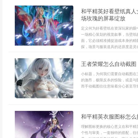
和平精英好看壁纸真人
场玫瑰的屏幕绽放
定义何为好看壁纸在资深玩家的眼
一场精心策划的视觉叙事，当壁纸
面，它必须精准捕捉游戏本身的精
探，场景与服装道具的还原度是灵魂
王者荣耀怎么自动截图
小标题，为何我们需要自动截图在
的激昂，极限反杀的惊险，或是与
而手动截图往往意味着分心甚至导致
和平精英衣服图标怎么
理解图标更换的核心意义在和平精
个性与审美，一套独特的搭配，往