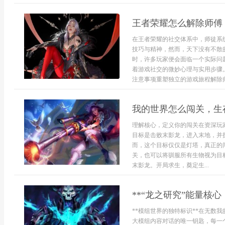
王者荣耀怎么解除师傅
在王者荣耀的社交体系中，师徒系
技巧与精神，然而，天下没有不散
时，许多玩家便会面临一个实际问
着游戏社交的微妙心理与实用步骤
注意事项重塑独立的游戏旅程解除师
我的世界怎么闯关，生
理解核心，定义你的闯关在资深玩
目标是击败末影龙，进入末地，并
而，这个目标仅仅是灯塔，真正的
关，也可以将驯服所有生物视为目
末影龙。开局求生，奠定生...
**“龙之研究”能量核
**模组世界的独特标识**在无数
大模组内容对话的唯一钥匙，每一个