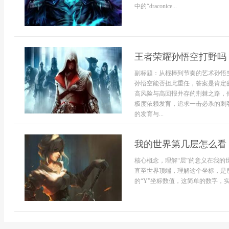
中的“draconice...
王者荣耀孙悟空打野吗
副标题：从棍棒到节奏的艺术孙悟
孙悟空能否担此重任，答案是肯定
高风险与高回报并存的荆棘之路，
极度依赖发育，追求一击必杀的刺
的发育与...
我的世界第几层怎么看
核心概念，理解“层”的意义在我的
直至世界顶端，理解这个坐标，是
的“Y”坐标数值，这简单的数字，实