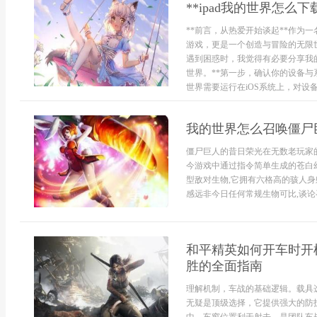
**ipad我的世界怎
**前言，从热爱开始谈起**作为
游戏，更是一个创造与冒险的无限世
遇到困惑时，我觉得有必要分享我
世界。**第一步，确认你的设备与
世界需要运行在iOS系统上，对设备.
我的世界怎么召唤僵尸
僵尸巨人的昔日荣光在无数老玩家
今游戏中通过指令简单生成的苍白
型敌对生物,它拥有六格高的骇人身
感远非今日任何常规生物可比,谈论召
和平精英如何开车时开
胜的全面指南
理解机制，车战的基础逻辑。载具
无疑是顶级选择，它提供强大的防