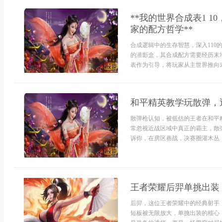
**我的世界合成表1 
家的配方哲学**
合成逻辑中的生存智慧，深入11
的潜影盒，其合成配方需要经历末
表作为引导，将玩家从主世界推向末
和平精英教学玩散弹，
散弹枪认知，被低估的王者在和平
常忽视近战区域中真正的霸主，散
诉你，在房区巷战，决赛圈灌木丛，以
王者荣耀后羿单挑出装
后羿，这位王者荣耀中的经典射手
短板被无限放大，单挑出装的核心