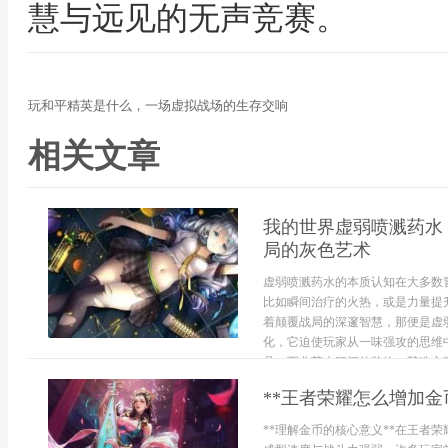
慧与远见的无声竞赛。
玩和平精英是什么，一场虚拟战场的生存交响
相关文章
我的世界虚弱喷溅药水
局的灰色艺术
虚弱喷溅药水的本质认知在大多数
比如瞬间治疗的火热，或是力量提
着颠覆战局的深邃智慧，那便是虚
化，它迫使玩家从一味强攻的思维
具，而非莽夫腰间的装饰。酿造之路
**王者荣耀怎么增加金
**理解金币的核心意义**在王者