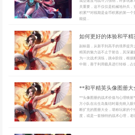
成型速度与战斗力强弱，许多玩家
关重要，这不仅仅是机械地补兵，
积累**对线期是金币积累的第一
能提...
如何更好的体验和平精
副标题，从新手到高手的境界提升
精英的魅力远不止于射击，其深邃
为一次战术演练，跳伞阶段，根据
中期，善于利用载具进行转移，占据
**和平精英头像图册大
**头像图册的战术价值与心理映射
方小队在出生岛集结时最先映入眼
断扩充的图册大全，堪称玩家的个
度，或是一套独特的战术心理，老练