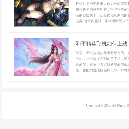
插件世界的无限魅力作为一名资深
破这边界的神奇钥匙，它能将你的
杂的冒险关卡，还是优化玩家间的
么弄”这个问题时，常常感到无从下
和平精英飞机如何上线
引言，天空战场的无限遐想作为一
的心，从经典海岛到创意工坊，游
久的梦，它象征着游戏从平面陆战
落，更能驾驶战机翱翔天际，那将是
Copyright © 2026 All Rights