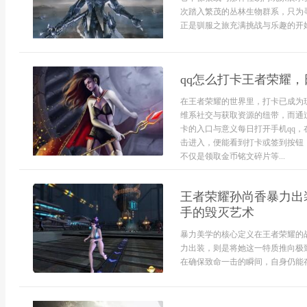
次踏入繁茂的丛林生物群系，只为
正是驯服之旅充满挑战与乐趣的开始。
qq怎么打卡王者荣耀
在王者荣耀的世界里，打卡已成为
维系社交与获取资源的纽带，而通过
卡的入口与意义每日打开手机qq，
击进入，便能看到打卡或签到按钮
不仅是领取金币铭文碎片等...
王者荣耀孙尚香暴力出
手的毁灭艺术
暴力美学的核心定义在王者荣耀的
力出装，则是将她这一特质推向极
在确保致命一击的瞬间，自身仍能存活